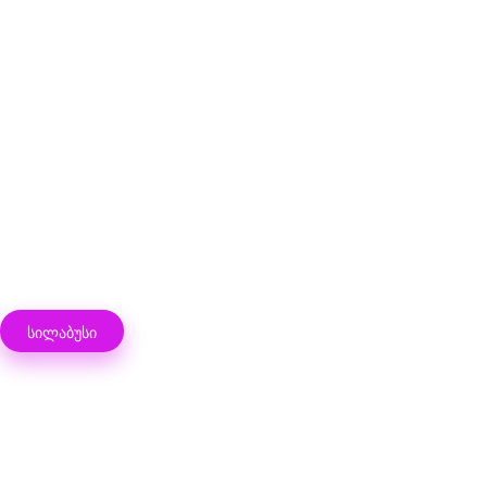
ᲡᲘᲚᲐᲑᲣᲡᲘ